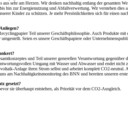
s aus sehr am Herzen. Wir denken nachhaltig entlang der gesamten We
s hin zur Energienutzung und Abfallverwertung. Wir verstehen dies al
nserer Kinder zu schützen. Je mehr Persönlichkeiten sich für einen na
 Anliegen?
cyclingpapier Teil unserer Geschäftsphilosophie. Auch Produkte mit 
 umgestellt. Seien es unsere Geschäftspapiere oder Unternehmenspublik
ankert?
Gesamtkonzeptes und Teil unserer generellen Verantwortung gegenüber 
antwortungsvollen Umgang mit Wasser und Abwasser und endet nicht z
taik-Anlage ihren Strom selbst und arbeitet komplett CO2-neutral. Auch
uns am Nachhaltigkeitsmonitoring des BNN und bereiten unseren ersten
tz gesetzt?
vor sie überhaupt entstehen, als Priorität vor dem CO2-Ausgleich.