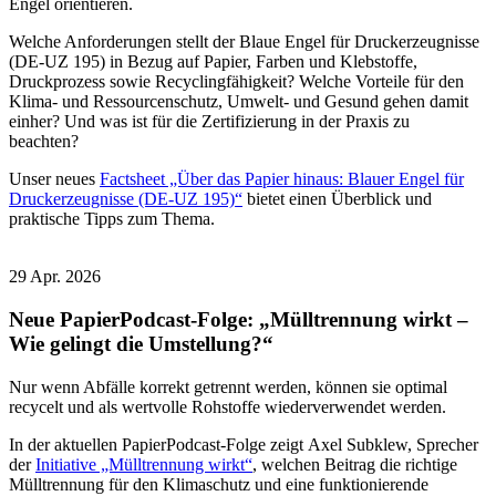
Engel orientieren.
W
elche Anforderungen stellt der Blaue Engel für Druckerzeugnisse
(DE-UZ 195) in Bezug auf Papier, Farben und Klebstoffe,
Druckprozess sowie Recyclingfähigkeit? Welche Vorteile für den
Klima- und Ressourcenschutz, Umwelt- und Gesund gehen damit
einher
? Und was ist für die Zertifizierung in der Praxis zu
beachten?
Unser neues
Factsheet „Über das Papier hinaus: Blauer Engel für
Druckerzeugnisse (DE-UZ 195)“
bietet einen Überblick und
praktische Tipps
zum Thema.
29 Apr. 2026
Neue PapierPodcast-Folge: „Mülltrennung wirkt –
Wie gelingt die Umstellung?“
Nur wenn Abfälle korrekt getrennt werden, können sie optimal
recycelt und als wertvolle Rohstoffe wiederverwendet werden.
In der aktuellen PapierPodcast-Folge zeigt Axel Subklew, Sprecher
der
Initiative „Mülltrennung wirkt“
, welchen Beitrag die richtige
Mülltrennung für den Klimaschutz und eine funktionierende